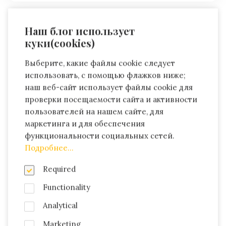
ПРЕДЫДУЩАЯ СТАТЬЯ
СЛЕДУЮЩАЯ СТАТЬЯ
Наш блог использует
Букит: пляж Ньянг -
Букит: пляж "Паданг-
куки(cookies)
Ньянг и история одного
Паданг", по стопам
кокоса
Элизабет Гилберт
Выберите, какие файлы cookie следует
использовать, с помощью флажков ниже;
наш веб-сайт использует файлы cookie для
Комментарии
проверки посещаемости сайта и активности
пользователей на нашем сайте, для
маркетинга и для обеспечения
функциональности социальных сетей.
Подробнее...
Required
Functionality
Analytical
Marketing